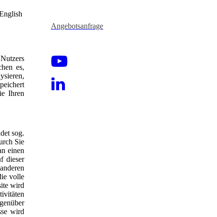
English
Angebotsanfrage
 Nutzers
chen es,
ysieren,
peichert
ie Ihren
det sog.
urch Sie
an einen
f dieser
 anderen
ie volle
ite wird
ivitäten
egenüber
sse wird