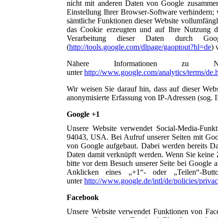
nicht mit anderen Daten von Google zusammeng
Einstellung Ihrer Browser-Software verhindern; w
sämtliche Funktionen dieser Website vollumfäng
das Cookie erzeugten und auf Ihre Nutzung d
Verarbeitung dieser Daten durch Go
(
http://tools.google.com/dlpage/gaoptout?hl=de
) 
Nähere Informationen zu Nu
unter
http://www.google.com/analytics/terms/de.
Wir weisen Sie darauf hin, dass auf dieser We
anonymisierte Erfassung von IP-Adressen (sog. 
Google +1
Unsere Website verwendet Social-Media-Funk
94043, USA. Bei Aufruf unserer Seiten mit Go
von Google aufgebaut. Dabei werden bereits Da
Daten damit verknüpft werden. Wenn Sie keine
bitte vor dem Besuch unserer Seite bei Google 
Anklicken eines „+1“- oder „Teilen“-But
unter
http://www.google.de/intl/de/policies/priva
Facebook
Unsere Website verwendet Funktionen von Face