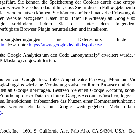
eführt. Sie können die Speicherung der Cookies durch eine entsp
ir weisen Sie jedoch darauf hin, dass Sie in diesem Fall gegebenenfal
lich werden nutzen können. Sie können darüber hinaus die Erfassung d
er Website bezogenen Daten (inkl. Ihrer IP-Adresse) an Google s
ogle verhindern, indem Sie das unter dem folgende
verfügbare Browser-Plugin herunterladen und installieren.
tzungsbedingungen und Datenschutz finde
html
bzw. unter
https://www.google.de/intl/de/policies/
.
bsite Google Analytics um den Code „anonymizeIp“ erweitert wurde,
IP-Masking) zu gewährleisten.
tionen von Google Inc., 1600 Amphitheatre Parkway, Mountain V
ogle-Plug-Ins wird eine Verbindung zwischen Ihrem Browser und den
ten an Google übertragen. Besitzen Sie einen Google-Account, könn
 Zuordnung dieser Daten zu Ihrem Google-Account wünschen, loggen 
aus. Interaktionen, insbesondere das Nutzen einer Kommentarfunktion 
tons werden ebenfalls an Google weitergegeben. Mehr erfah
cy
.
book Inc., 1601 S. California Ave, Palo Alto, CA 94304, USA . Be