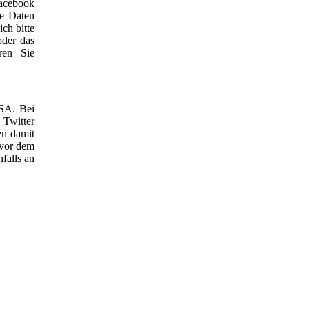
acebook
se Daten
ch bitte
oder das
ren Sie
USA. Bei
 Twitter
en damit
 vor dem
falls an