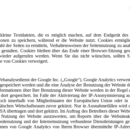
kleine Textdateien, die es möglich machen, auf dem Endgerät des
ionen zu speichern, während er die Website nutzt. Cookies ermögli
l der Seiten zu ermitteln, Verhaltensweisen der Seitennutzung zu anal
gestalten. Cookies bleiben über das Ende einer Browser-Sitzung ges
ieder aufgerufen werden. Wenn Sie das nicht wünschen, sollten S
me von Cookies verweigert.
Webanalysedienst der Google Inc. („Google“). Google Analytics verwen
 gespeichert werden und die eine Analyse der Benutzung der Website d
formationen über Ihre Benutzung dieser Website werden in der Regel 
ort gespeichert. Im Falle der Aktivierung der IP-Anonymisierung au
och innerhalb von Mitgliedstaaten der Europäischen Union oder in
ischen Wirtschaftsraum zuvor gekürzt. Nur in Ausnahmefällen wird d
A übertragen und dort gekürzt. Im Auftrag des Betreibers dieser Webs
 Nutzung der Website auszuwerten, um Reports über die Websiteakt
sitenutzung und der Internetnutzung verbundene Dienstleistungen g
hmen von Google Analytics von Ihrem Browser übermittelte IP-Adre