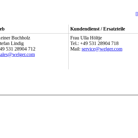
[
ieb
Kundendienst / Ersatzteile
einer Buchholz
Frau Ulla Höltje
tefan Lindig
Tel.: +49 531 28904 718
+49 531 28904 712
Mail:
service@welger.com
sales@welger.com